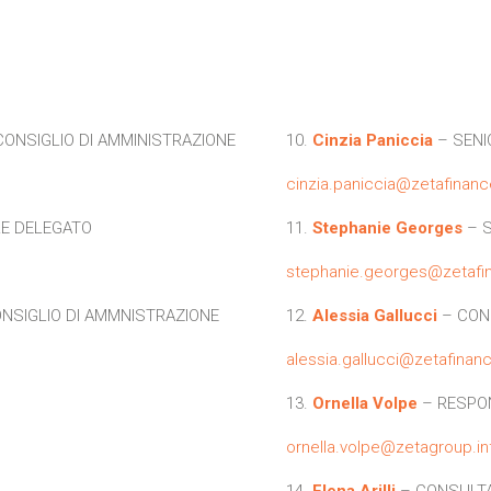
CONSIGLIO DI AMMINISTRAZIONE
10.
Cinzia Paniccia
– SENI
cinzia.paniccia@zetafinanc
E DELEGATO
11.
Stephanie Georges
– S
stephanie.georges@zetafin
NSIGLIO DI AMMNISTRAZIONE
12.
Alessia Gallucci
– CON
alessia.gallucci@zetafinanc
13.
Ornella Volpe
– RESPON
ornella.volpe@zetagroup.in
14.
Elena Arilli
– CONSULT