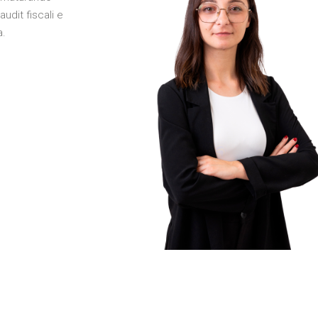
audit fiscali e
a.