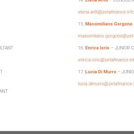
elena.arilli@zetafinance.inf
15.
Massimiliano Gorgone
massimiliano.gorgone@zeta
ULTANT
16.
Enrica Iorio
– JUNIOR 
enrica.iorio@zetafinance.in
T
17.
Lucia Di Murro
– JUNI
lucia.dimurro@zetafinance.
TANT