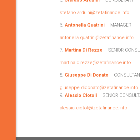
stefano.arduini@zetafinance.info
6.
Antonella Quatrini
– MANAGER
antonella.quatrini@zetafinance.info
7.
Martina Di Rezze
– SENIOR CONS
martina.direzze@zetafinance.info
8.
Giuseppe Di Donato
– CONSULTAN
giuseppe.didonato@zetafinance.info
9.
Alessio Ciotoli
– SENIOR CONSUL
alessio.ciotoli@zetafinance.info