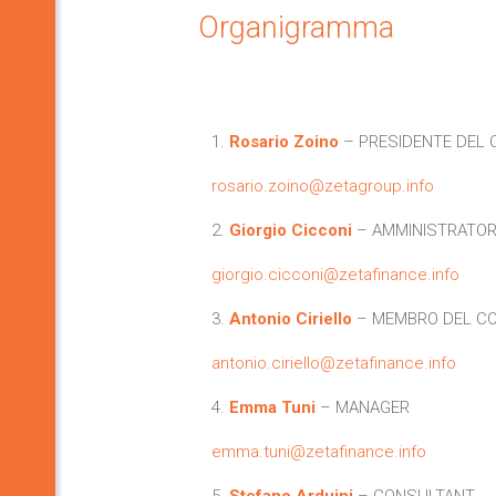
Organigramma
1.
Rosario Zoino
– PRESIDENTE DEL 
rosario.zoino@zetagroup.info
2.
Giorgio Cicconi
– AMMINISTRATOR
giorgio.cicconi@zetafinance.info
3.
Antonio Ciriello
– MEMBRO DEL CO
antonio.ciriello@zetafinance.info
4.
Emma Tuni
– MANAGER
emma.tuni@zetafinance.info
5.
Stefano Arduini
– CONSULTANT