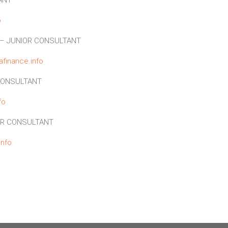
o
– JUNIOR CONSULTANT
finance.info
CONSULTANT
fo
OR CONSULTANT
info