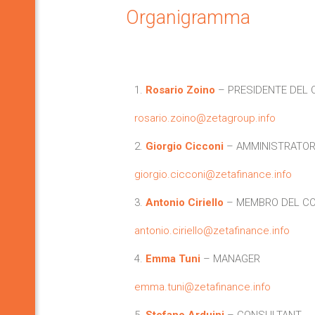
Organigramma
1.
Rosario Zoino
– PRESIDENTE DEL 
rosario.zoino@zetagroup.info
2.
Giorgio Cicconi
– AMMINISTRATOR
giorgio.cicconi@zetafinance.info
3.
Antonio Ciriello
– MEMBRO DEL CO
antonio.ciriello@zetafinance.info
4.
Emma Tuni
– MANAGER
emma.tuni@zetafinance.info
5.
Stefano Arduini
– CONSULTANT