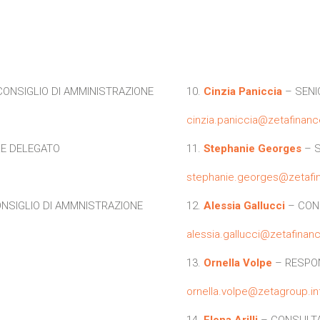
CONSIGLIO DI AMMINISTRAZIONE
10.
Cinzia Paniccia
– SENI
cinzia.paniccia@zetafinanc
E DELEGATO
11.
Stephanie Georges
– S
stephanie.georges@zetafin
NSIGLIO DI AMMNISTRAZIONE
12.
Alessia Gallucci
– CON
alessia.gallucci@zetafinanc
13.
Ornella Volpe
– RESPON
ornella.volpe@zetagroup.in
14.
Elena Arilli
– CONSULT