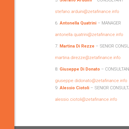
stefano.arduini@zetafinance.info
6.
Antonella Quatrini
– MANAGER
antonella.quatrini@zetafinance.info
7.
Martina Di Rezze
– SENIOR CONS
martina.direzze@zetafinance.info
8.
Giuseppe Di Donato
– CONSULTAN
giuseppe.didonato@zetafinance.info
9.
Alessio Ciotoli
– SENIOR CONSUL
alessio.ciotoli@zetafinance.info