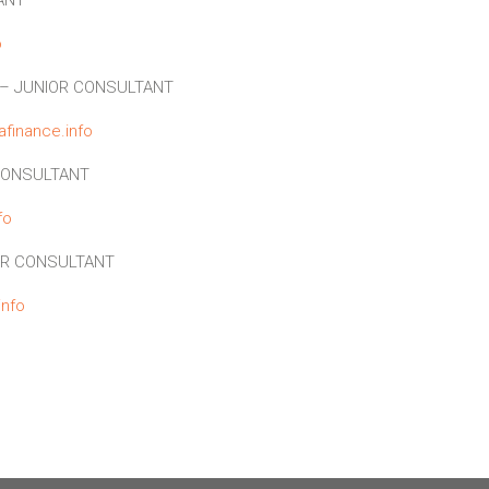
o
– JUNIOR CONSULTANT
finance.info
CONSULTANT
fo
OR CONSULTANT
info