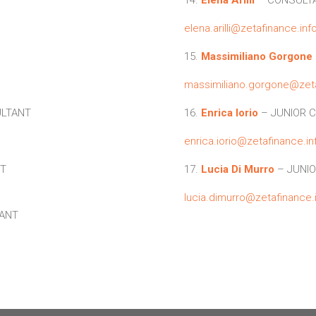
elena.arilli@zetafinance.inf
15.
Massimiliano Gorgone
massimiliano.gorgone@zeta
ULTANT
16.
Enrica Iorio
– JUNIOR 
enrica.iorio@zetafinance.in
T
17.
Lucia Di Murro
– JUNI
lucia.dimurro@zetafinance.
TANT