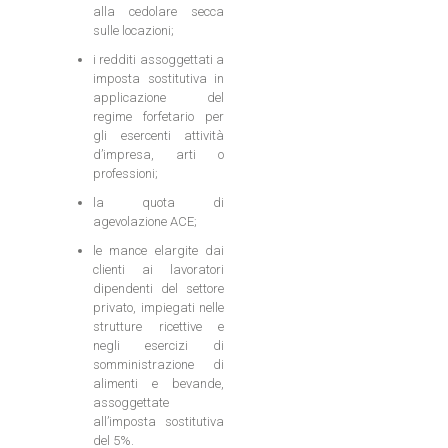
alla cedolare secca
sulle locazioni;
i redditi assoggettati a
imposta sostitutiva in
applicazione del
regime forfetario per
gli esercenti attività
d’impresa, arti o
professioni;
la quota di
agevolazione ACE;
le mance elargite dai
clienti ai lavoratori
dipendenti del settore
privato, impiegati nelle
strutture ricettive e
negli esercizi di
somministrazione di
alimenti e bevande,
assoggettate
all’imposta sostitutiva
del 5%.