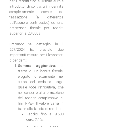
per i redditi fino a 35mila euro e
introdotto, di contro, un’ indennità
completamente esente da
tassazione (a differenza
dell’esonero contributivo) ed una
detrazione fiscale per redditi
superiori a 20.000€.
Entrando nel dettaglio, la l.
207/2024 ha previsto due
importanti misure per i lavoratori
dipendenti:
Somma aggiuntiva:
si
tratta di un bonus fiscale,
erogato direttamente nel
corpo del cedolino paga
quale voce retributiva, che
non concorre alla formazione
del reddito complessivo ai
fini IRPEF. Il valore varia in
base alla fascia di reddito:
Redditi fino a 8.500
euro: 7,1%.