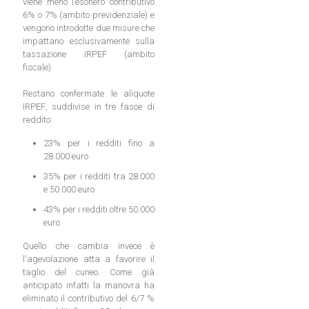
viene meno l’esonero contributivo
6% o 7% (ambito previdenziale) e
vengono introdotte due misure che
impattano esclusivamente sulla
tassazione IRPEF (ambito
fiscale).
Restano confermate le aliquote
IRPEF, suddivise in tre fasce di
reddito:
23% per i redditi fino a
28.000 euro
35% per i redditi tra 28.000
e 50.000 euro
43% per i redditi oltre 50.000
euro
Quello che cambia invece è
l'agevolazione atta a favorire il
taglio del cuneo. Come già
anticipato infatti la manovra ha
eliminato il contributivo del 6/7 %