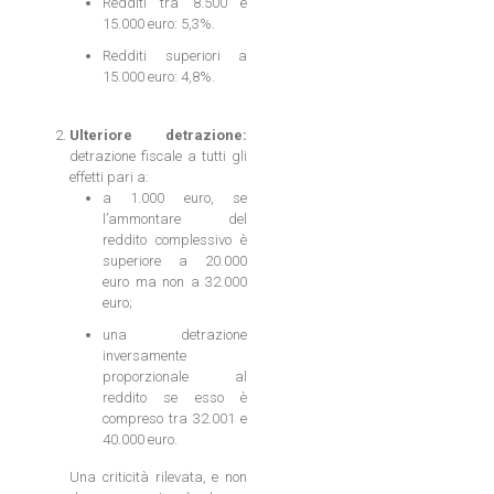
Redditi tra 8.500 e
15.000 euro: 5,3%.
Redditi superiori a
15.000 euro: 4,8%.
Ulteriore detrazione:
detrazione fiscale a tutti gli
effetti pari a:
a 1.000 euro, se
l’ammontare del
reddito complessivo è
superiore a 20.000
euro ma non a 32.000
euro;
una detrazione
inversamente
proporzionale al
reddito se esso è
compreso tra 32.001 e
40.000 euro.
Una criticità rilevata, e non