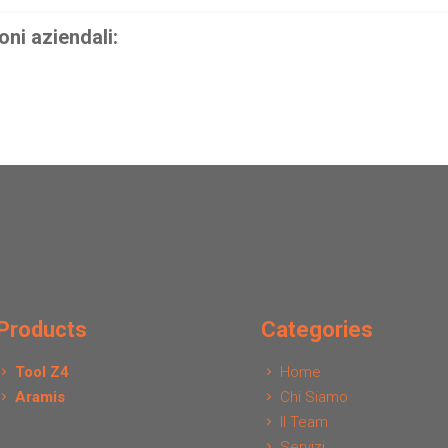
oni aziendali:
Products
Categories
Tool Z4
Home
Aramis
Chi Siamo
Il Team
Servizi