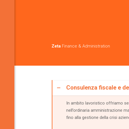
Zeta
Finance & Administration
Consulenza fiscale e de
In ambito lavoristico offriamo ser
nell’ordinaria amministrazione ma 
fino alla gestione della crisi azie