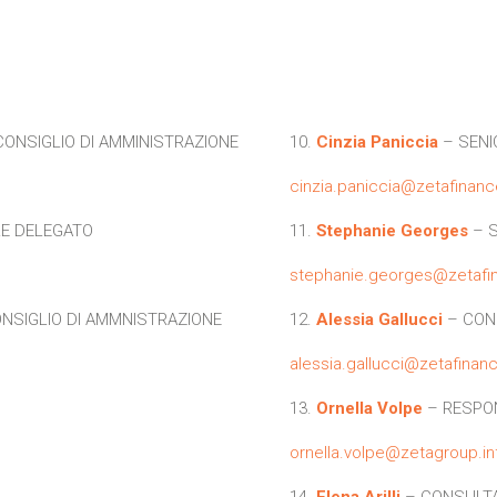
CONSIGLIO DI AMMINISTRAZIONE
10.
Cinzia Paniccia
– SENI
cinzia.paniccia@zetafinanc
E DELEGATO
11.
Stephanie Georges
– S
stephanie.georges@zetafin
NSIGLIO DI AMMNISTRAZIONE
12.
Alessia Gallucci
– CON
alessia.gallucci@zetafinanc
13.
Ornella Volpe
– RESPON
ornella.volpe@zetagroup.in
14.
Elena Arilli
– CONSULT