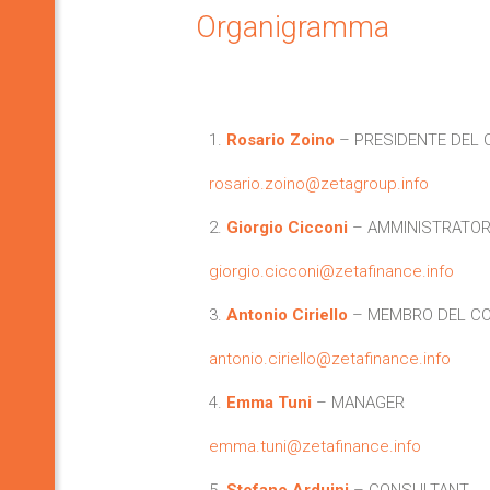
Organigramma
1.
Rosario Zoino
– PRESIDENTE DEL 
rosario.zoino@zetagroup.info
2.
Giorgio Cicconi
– AMMINISTRATOR
giorgio.cicconi@zetafinance.info
3.
Antonio Ciriello
– MEMBRO DEL CO
antonio.ciriello@zetafinance.info
4.
Emma Tuni
– MANAGER
emma.tuni@zetafinance.info
5.
Stefano Arduini
– CONSULTANT