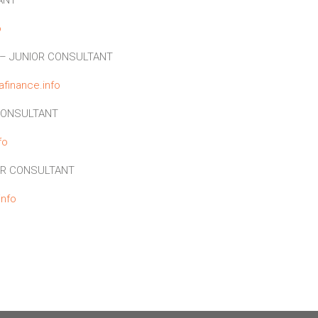
o
– JUNIOR CONSULTANT
finance.info
CONSULTANT
fo
OR CONSULTANT
info