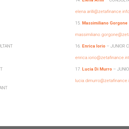
elena.arilli@zetafinance.inf
15.
Massimiliano Gorgone
massimiliano.gorgone@zeta
ULTANT
16.
Enrica Iorio
– JUNIOR 
enrica.iorio@zetafinance.in
T
17.
Lucia Di Murro
– JUNI
lucia.dimurro@zetafinance.
TANT