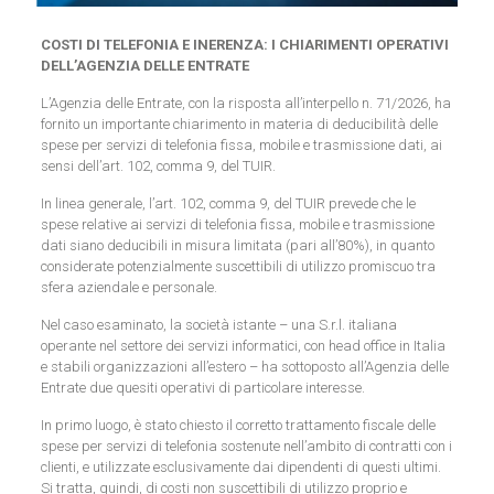
COSTI DI TELEFONIA E INERENZA: I CHIARIMENTI OPERATIVI
DELL’AGENZIA DELLE ENTRATE
L’Agenzia delle Entrate, con la risposta all’interpello n. 71/2026, ha
fornito un importante chiarimento in materia di deducibilità delle
spese per servizi di telefonia fissa, mobile e trasmissione dati, ai
sensi dell’art. 102, comma 9, del TUIR.
In linea generale, l’art. 102, comma 9, del TUIR prevede che le
spese relative ai servizi di telefonia fissa, mobile e trasmissione
dati siano deducibili in misura limitata (pari all’80%), in quanto
considerate potenzialmente suscettibili di utilizzo promiscuo tra
sfera aziendale e personale.
Nel caso esaminato, la società istante – una S.r.l. italiana
operante nel settore dei servizi informatici, con head office in Italia
e stabili organizzazioni all’estero – ha sottoposto all’Agenzia delle
Entrate due quesiti operativi di particolare interesse.
In primo luogo, è stato chiesto il corretto trattamento fiscale delle
spese per servizi di telefonia sostenute nell’ambito di contratti con i
clienti, e utilizzate esclusivamente dai dipendenti di questi ultimi.
Si tratta, quindi, di costi non suscettibili di utilizzo proprio e