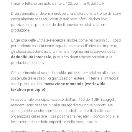
limite forfettario previsto dall’art. 102, comma 9, del TUIR.
Diversamente, si determinerebbe una distorsione: a fronte di ricavi
integralmente tassati, i costi verrebbero infatti dedotti solo
parzialmente, pur essendo direttamente correlati alla loro
produzione.
L’Agenzia delle Entrate evidenzia, inoltre, come nei casi in cui i costi
per telefonia costituiscano l’oggetto stesso dell’attività d’impresa,
gli stessi accedano naturalmente al regime più favorevole della
deducibilità integrale
, in quanto direttamente correlati alla
produzione dei ricavi.
Con riferimento al secondo profilo analizzato – relativo alle spese
sostenute dalle stabili organizzazioni estere – il tema si intreccia
con il principio della
tassazione mondiale (worldwide
taxation principle)
.
In base a tale principio, recepito dall’art. 165 del TUIR, i soggetti
residenti sono tassati in Italia sui redditi ovunque prodotti. Ne
consegue che anche i componenti reddituali riferibili alle stabili
organizzazioni estere – sia positivi che negativi – concorrono alla
formazione del reddito imponibile della casa madre.
In questo contesto, l’Agenzia delle Entrate ha confermato che: