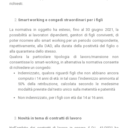
richiesti.
Smart working e congedi straordinari per i figli
La normativa in oggetto ha esteso, fino al 30 giugno 2021, la
possibilità ai lavoratori dipendenti, genitori di figli conviventi, di
poter ricorrere allo smart working per un periodo corrispondente,
rispettivamente, alla DAD, alla durata della positività del figlio o
alla quarantena dello stesso.
Qualora la particolare tipologia di lavoro/mansione non
consentisse lo smart-working, in alternativa la normativa consente
di richiedere un congedo:
Indennizzato, qualora riguardi figli che non abbiano ancora
compiuto i 14 anni di età: in tal caso l’indennizzo ammonta al
50% della retribuzione, calcolata secondo le medesime
modalità previste dal testo unico sulla meternità e paternità
Non indennizzato, per i figli con età dai 14 ai 16 anni.
Novità in tema di contratti di lavoro
Nell’ambito dei contratti di lavoro in essere, il D.L. 41/2021 ha