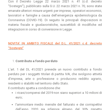
Con il Decreto Legge 22 marzo 2021 n. 41 (c.d. decreto
“Sostegni”), pubblicato sulla G.U. 22 marzo 2021 n. 70, sono state
emanate ulteriori misure urgenti per imprese, operatori economici,
lavoratori e famiglie a causa dell’emergenza epidemiologica da
Coronavirus (COVID-19). Di seguito le principali disposizioni in
materia fiscale e giuslavoristiche, suscettibili di modifiche ed
integrazioni in corso di conversione in Legge.
NOVITA’ IN AMBITO FISCALE del D.L. 41/2021 c.d. decreto
“Sostegni”
Contributo a fondo perduto
L’art. 1 del DL 41/2021 prevede un nuovo contributo a fondo
perduto per i soggetti titolari di partita IVA, che svolgono attività
d’impresa, arte o professione o producono reddito agrario,
residenti o stabiliti nel territorio dello Stato.
Il contributo spetta a condizione che:
i ricavi/compensi del 2019 non siano superiori a 10 milioni di
euro;
l’ammontare medio mensile del fatturato e dei corrispettivi
dell’anno 2020 sia inferiore almeno del 30% rispetto