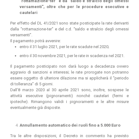
“rottamazione-ter” e da “saldo e stralcio degli omessi
versamenti”, oltre che per le procedure esecutive e
cautelari
Per effetto del DL 41/2021 sono state posticipate la rate derivanti
dalla “rottamazione-ter” e del c.d. “saldo e stralcio degli omessi
versamenti”.
Il pagamento potrà avvenire:
entro il 31 luglio 2021, per le rate scadute nel 2020;
entro il 30 novembre 2021, per le rate in scadenza nel 2021.
Il pagamento posticipato non darà luogo a decadenza ovvero
aggravio di sanzioni e interessi; le rate prorogate non potranno
essere oggetto di ulteriore dilazione ma si applicherà il “periodo
di tolleranza” di 5 giorni.
Dall’8 marzo 2020 al 30 aprile 2021 sono, inoltre, sospese le
attività esecutive (pignoramenti) nonché cautelari (fermi e
ipoteche). Rimangono validi i pignoramenti e le altre misure
eventualmente già disposte.
Annullamento automatico dei ruoli fino a 5.000 Euro
Tra le altre disposizioni, il Decreto in commento ha previsto