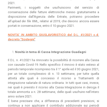
2021.
Parimenti, i soggetti che usufruiscono del servizio di
conservazione delle fatture elettroniche messo gratuitamente a
disposizione dall’Agenzia delle Entrate, potranno procedere
all’
upload dei file
XML, relativi al 2019, che devono ancora essere
portati in conservazione, entro il 10 giugno 2021.
NOVITA’ IN AMBITO GIUSLAVORISTICO del D.L. 41/2021 c.d.
decreto “Sostegni”
Novità in tema di Cassa Integrazione Guadagni
Il D.L. n. 41/2021 ha rinnovato la possibilità di ricorrere alla Cassa
con causale Covid-19. Nello specifico il rinnovo è stato esteso al
periodo temporale ricompreso tra il 1° aprile ed il 30 giugno 2021,
per un totale complessivo di n. 13 settimane, per tutte quella
attività alle quali è concesso il ricorso a Trattamenti di
integrazione salariale di natura ordinaria. In tutti quei casi, invece,
nei quali è previsto il ricorso alla Cassa Integrazione in deroga il
totale ammonta a n. 28 settimane, delle quali usufruire nell’intero
anno solare 2021.
È bene precisare che, a differenza di precedenti previsioni, si
continua a non applicare il contributo addizionale sui periodi