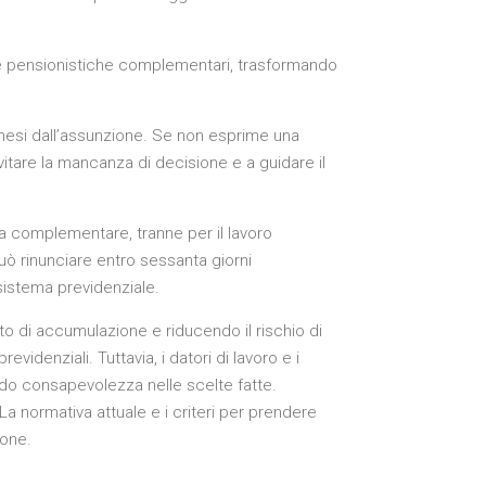
rme pensionistiche complementari, trasformando
 mesi dall’assunzione. Se non esprime una
vitare la mancanza di decisione e a guidare il
za complementare, tranne per il lavoro
uò rinunciare entro sessanta giorni
sistema previdenziale.
o di accumulazione e riducendo il rischio di
evidenziali. Tuttavia, i datori di lavoro e i
ndo consapevolezza nelle scelte fatte.
a normativa attuale e i criteri per prendere
ione.