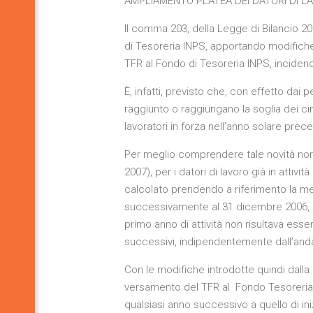
AMPLIAMENTO PLATEA DEI DATORI DI L
Il comma 203, della Legge di Bilancio 202
di Tesoreria INPS, apportando modifiche
TFR al Fondo di Tesoreria INPS, incidendo 
È, infatti, previsto che, con effetto dai
raggiunto o raggiungano la soglia dei cin
lavoratori in forza nell’anno solare pre
Per meglio comprendere tale novità norma
2007), per i datori di lavoro già in atti
calcolato prendendo a riferimento la media
successivamente al 31 dicembre 2006, si è
primo anno di attività non risultava esse
successivi, indipendentemente dall’and
Con le modifiche introdotte quindi dalla 
versamento del TFR al Fondo Tesoreria I
qualsiasi anno successivo a quello di iniz