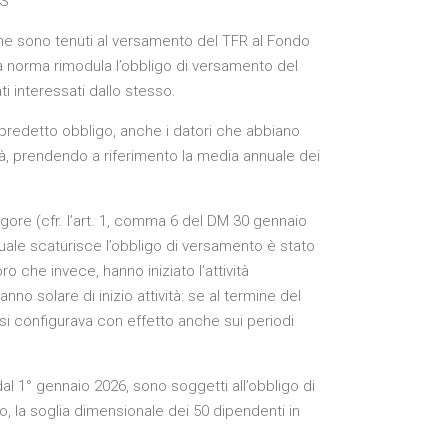
PS
i che sono tenuti al versamento del TFR al Fondo
a norma rimodula l’obbligo di versamento del
ti interessati dallo stesso.
l predetto obbligo, anche i datori che abbiano
ità, prendendo a riferimento la media annuale dei
igore (cfr. l’art. 1, comma 6 del DM 30 gennaio
 quale scaturisce l’obbligo di versamento è stato
o che invece, hanno iniziato l’attività
no solare di inizio attività: se al termine del
 si configurava con effetto anche sui periodi
al 1° gennaio 2026, sono soggetti all’obbligo di
, la soglia dimensionale dei 50 dipendenti in