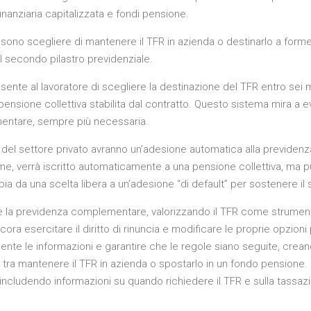
inanziaria capitalizzata e fondi pensione.
possono scegliere di mantenere il TFR in azienda o destinarlo a fo
l secondo pilastro previdenziale.
ente al lavoratore di scegliere la destinazione del TFR entro sei
pensione collettiva stabilita dal contratto. Questo sistema mira a e
mentare, sempre più necessaria.
nti del settore privato avranno un’adesione automatica alla previden
me, verrà iscritto automaticamente a una pensione collettiva, ma p
 da una scelta libera a un’adesione “di default” per sostenere il 
are la previdenza complementare, valorizzando il TFR come strument
ra esercitare il diritto di rinuncia e modificare le proprie opzioni pr
ente le informazioni e garantire che le regole siano seguite, crea
 tra mantenere il TFR in azienda o spostarlo in un fondo pensione. L
includendo informazioni su quando richiedere il TFR e sulla tassaz