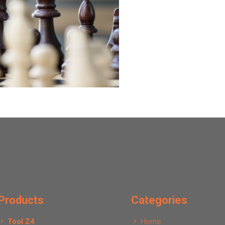
Products
Categories
Tool Z4
Home