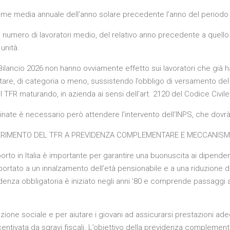
me media annuale dell’anno solare precedente l’anno del periodo 
del numero di lavoratori medio, del relativo anno precedente a quello 
unità.
lancio 2026 non hanno ovviamente effetto sui lavoratori che già ha
e, di categoria o meno, sussistendo l’obbligo di versamento del TF
TFR maturando, in azienda ai sensi dell’art. 2120 del Codice Civile
nate è necessario però attendere l’intervento dell’INPS, che dovrà f
ERIMENTO DEL TFR A PREVIDENZA COMPLEMENTARE E MECCANISMO
orto in Italia è importante per garantire una buonuscita ai dipendenti
 portato a un innalzamento dell’età pensionabile e a una riduzione d
enza obbligatoria è iniziato negli anni ’80 e comprende passaggi a
zione sociale e per aiutare i giovani ad assicurarsi prestazioni ade
tivata da sgravi fiscali. L’obiettivo della previdenza complementa