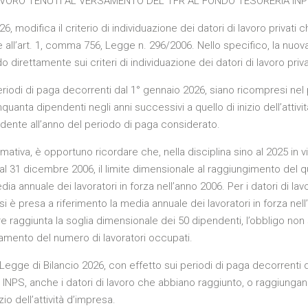
AVORO TENUTI AL VERSAMENTO DEL TFR AL FONDO TESORERIA IN
6, modifica il criterio di individuazione dei datori di lavoro privat
 all’art. 1, comma 756, Legge n. 296/2006. Nello specifico, la nuov
direttamente sui criteri di individuazione dei datori di lavoro priva
 periodi di paga decorrenti dal 1° gennaio 2026, siano ricompresi ne
quanta dipendenti negli anni successivi a quello di inizio dell’attiv
cedente all’anno del periodo di paga considerato.
tiva, è opportuno ricordare che, nella disciplina sino al 2025 in v
vità al 31 dicembre 2006, il limite dimensionale al raggiungimento del
 annuale dei lavoratori in forza nell’anno 2006. Per i datori di lavor
 presa a riferimento la media annuale dei lavoratori in forza nell’an
re raggiunta la soglia dimensionale dei 50 dipendenti, l’obbligo non
amento del numero di lavoratori occupati.
Legge di Bilancio 2026, con effetto sui periodi di paga decorrenti d
NPS, anche i datori di lavoro che abbiano raggiunto, o raggiungano
io dell’attività d’impresa.