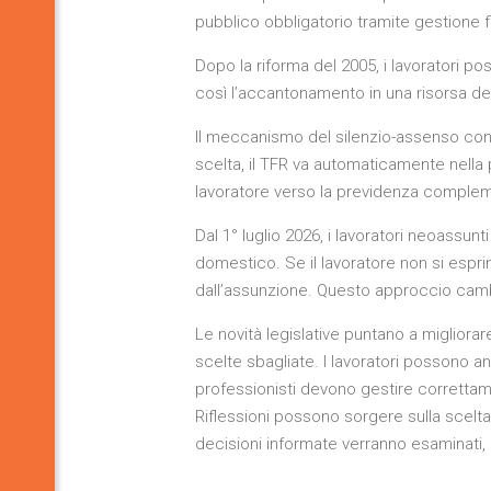
pubblico obbligatorio tramite gestione f
Dopo la riforma del 2005, i lavoratori 
così l’accantonamento in una risorsa de
Il meccanismo del silenzio-assenso cons
scelta, il TFR va automaticamente nella 
lavoratore verso la previdenza comple
Dal 1° luglio 2026, i lavoratori neoassu
domestico. Se il lavoratore non si espri
dall’assunzione. Questo approccio cambia
Le novità legislative puntano a miglior
scelte sbagliate. I lavoratori possono anco
professionisti devono gestire correttam
Riflessioni possono sorgere sulla scelta
decisioni informate verranno esaminati, 