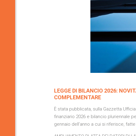
LEGGE DI BILANCIO 2026: NOV
COMPLEMENTARE
È stata pubblicata, sulla Gazzetta Uffic
finanziario 2026 e bilancio pluriennale p
gennaio dell’anno a cui si riferisce, fa