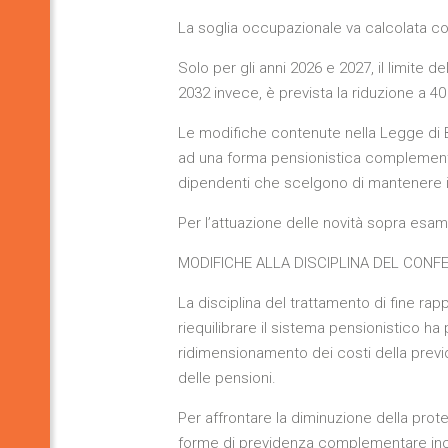
La soglia occupazionale va calcolata co
Solo per gli anni 2026 e 2027, il limite 
2032 invece, è prevista la riduzione a 40 
Le modifiche contenute nella Legge di Bi
ad una forma pensionistica complementar
dipendenti che scelgono di mantenere il 
Per l’attuazione delle novità sopra esami
MODIFICHE ALLA DISCIPLINA DEL CONF
La disciplina del trattamento di fine rapp
riequilibrare il sistema pensionistico ha
ridimensionamento dei costi della previd
delle pensioni.
Per affrontare la diminuzione della prote
forme di previdenza complementare incen