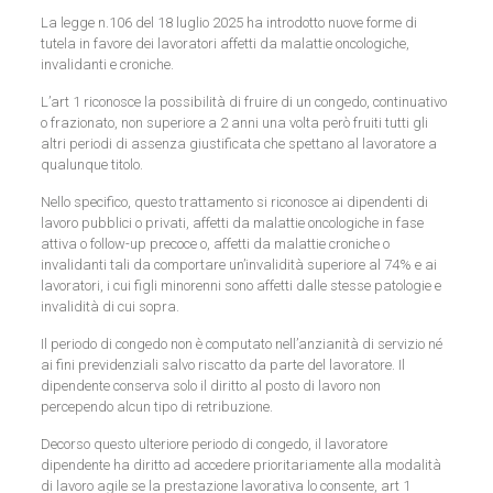
La legge n.106 del 18 luglio 2025 ha introdotto nuove forme di
tutela in favore dei lavoratori affetti da malattie oncologiche,
invalidanti e croniche.
L’art 1 riconosce la possibilità di fruire di un congedo, continuativo
o frazionato, non superiore a 2 anni una volta però fruiti tutti gli
altri periodi di assenza giustificata che spettano al lavoratore a
qualunque titolo.
Nello specifico, questo trattamento si riconosce ai dipendenti di
lavoro pubblici o privati, affetti da malattie oncologiche in fase
attiva o follow-up precoce o, affetti da malattie croniche o
invalidanti tali da comportare un’invalidità superiore al 74% e ai
lavoratori, i cui figli minorenni sono affetti dalle stesse patologie e
invalidità di cui sopra.
Il periodo di congedo non è computato nell’anzianità di servizio né
ai fini previdenziali salvo riscatto da parte del lavoratore. Il
dipendente conserva solo il diritto al posto di lavoro non
percependo alcun tipo di retribuzione.
Decorso questo ulteriore periodo di congedo, il lavoratore
dipendente ha diritto ad accedere prioritariamente alla modalità
di lavoro agile se la prestazione lavorativa lo consente, art 1