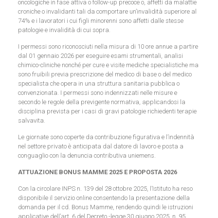
oncologiche in fase attiva o follow-up precoce o, affetti da malattie
croniche o invalidanti tali da comportare un’invalidità superiore al
74% e i lavoratori i cui figli minorenni sono affetti dalle stesse
patologie e invalidità di cui sopra.
I permessi sono riconosciuti nella misura di 10 ore annue a partire
dal 01 gennaio 2026 per eseguire esami strumentali, analisi
chimico-cliniche nonché per cure e visite mediche specialistiche ma
sono fruibili previa prescrizione del medico di base o del medico
specialista che opera in una struttura sanitaria pubblica o
convenzionata. I permessi sono indennizzati nelle misure e
secondo le regole della previgente normativa, applicandosi la
disciplina prevista per i casi di gravi patologie richiedenti terapie
salvavita.
Le giornate sono coperte da contribuzione figurativa e l’indennità
nel settore privato è anticipata dal datore di lavoro e posta a
conguaglio con la denuncia contributiva uniemens.
ATTUAZIONE BONUS MAMME 2025 E PROPOSTA
2026
Con la circolare INPS n. 139 del 28 ottobre 2025, l’Istituto ha reso
disponibile il servizio online consentendo la presentazione della
domanda per il cd. Bonus Mamme, rendendo quindi le istruzioni
applicative dell’art. 6 del Decreto -legge 30 giugno 2025, n. 95,