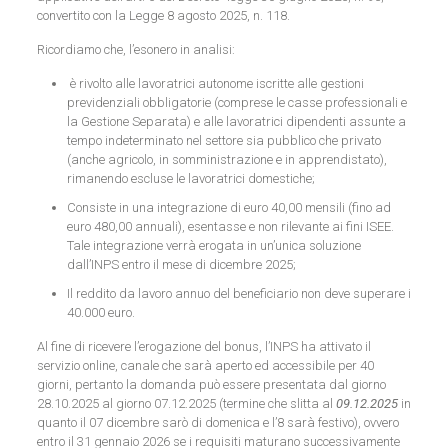
convertito con la Legge 8 agosto 2025, n. 118.
Ricordiamo che, l’esonero in analisi:
è rivolto alle lavoratrici autonome iscritte alle gestioni
previdenziali obbligatorie (comprese le casse professionali e
la Gestione Separata) e alle lavoratrici dipendenti assunte a
tempo indeterminato nel settore sia pubblico che privato
(anche agricolo, in somministrazione e in apprendistato),
rimanendo escluse le lavoratrici domestiche;
Consiste in una integrazione di euro 40,00 mensili (fino ad
euro 480,00 annuali), esentasse e non rilevante ai fini ISEE.
Tale integrazione verrà erogata in un’unica soluzione
dall’INPS entro il mese di dicembre 2025;
Il reddito da lavoro annuo del beneficiario non deve superare i
40.000 euro.
Al fine di ricevere l’erogazione del bonus, l’INPS ha attivato il
servizio online, canale che sarà aperto ed accessibile per 40
giorni, pertanto la domanda può essere presentata dal giorno
28.10.2025 al giorno 07.12.2025 (termine che slitta al
09.12.2025
in
quanto il 07 dicembre sarò di domenica e l’8 sarà festivo), ovvero
entro il 31 gennaio 2026 se i requisiti maturano successivamente