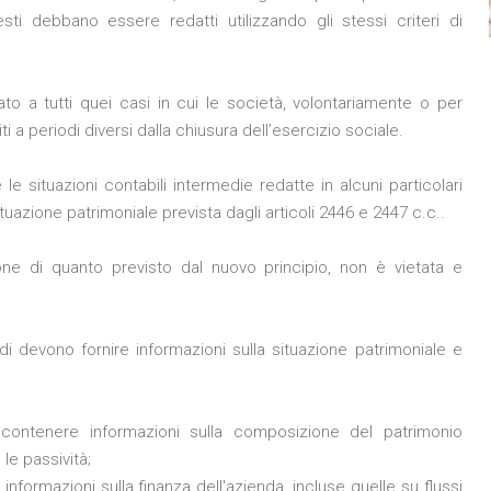
sti debbano essere redatti utilizzando gli stessi criteri di
ato a tutti quei casi in cui le società, volontariamente o per
ti a periodi diversi dalla chiusura dell’esercizio sociale.
e situazioni contabili intermedie redatte in alcuni particolari
situazione patrimoniale prevista dagli articoli 2446 e 2447 c.c..
ione di quanto previsto dal nuovo principio, non è vietata e
edi devono fornire informazioni sulla situazione patrimoniale e
contenere informazioni sulla composizione del patrimonio
 le passività;
 informazioni sulla finanza dell'azienda, incluse quelle su flussi