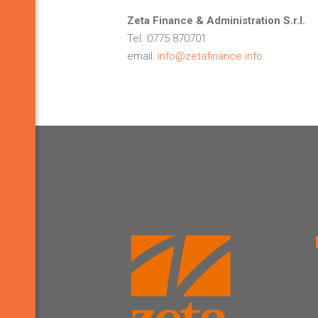
Zeta Finance & Administration S.r.l.
Tel. 0775 870701
email:
info@zetafinance.info