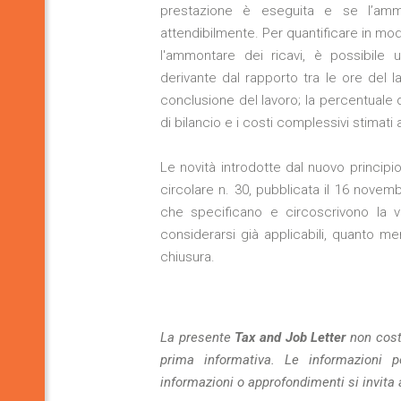
prestazione è eseguita e se l’am
attendibilmente. Per quantificare in modo
l'ammontare dei ricavi, è possibile 
derivante dal rapporto tra le ore del la
conclusione del lavoro; la percentuale d
di bilancio e i costi complessivi stimati
Le novità introdotte dal nuovo principi
circolare n. 30, pubblicata il 16 novem
che specificano e circoscrivono la va
considerarsi già applicabili, quanto men
chiusura.
La presente
Tax and Job Letter
non cost
prima informativa. Le informazioni 
informazioni o approfondimenti si invita 