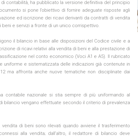
di contabilità, ha pubblicato la versione definitiva del principio
 documento si pone l’obiettivo di fornire adeguate risposte agli
vazione ed iscrizione dei ricavi derivanti da contratti di vendita
 beni e servizi a fronte di un unico corrispettivo.
igono il bilancio in base alle disposizioni del Codice civile e a
izione di ricavi relativi alla vendita di beni e alla prestazione di
lassificazione nel conto economico (Voci A1 e A5). Il rubricato
ne uniforme e sistematizzata delle indicazioni già contenute in
 12 ma affronta anche nuove tematiche non disciplinate dai
ma contabile nazionale si stia sempre di più uniformando al
 di bilancio vengano effettuate secondo il criterio di prevalenza
alla vendita di beni sono rilevati quando avviene il trasferimento
onnessi alla vendita; dall’altro, il redattore di bilancio deve