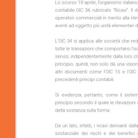
Lo scorso 19 aprile, l’organismo italiano 
contabile OIC 34, rubricato “Ricavi”. Il
operatori commerciali in merito alla rile
aventi ad oggetto più unità elementari di
L’OIC 34 si applica alle società che red
tutte le transazioni che comportano l’iscr
servizi, indipendentemente dalla loro c
principio, quindi, non solo dà una visio
altri documenti come l’OIC 15 e l’OIC
precedenti principi contabili.
Si evidenzia, pertanto, come il siste
principio secondo il quale le rilevazioni
della sostanza sulla forma.
Da un lato, infatti, i ricavi derivanti d
sostanziale dei rischi e dei benefici c