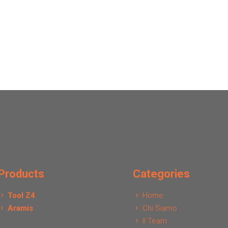
Products
Categories
Tool Z4
Home
Aramis
Chi Siamo
Il Team