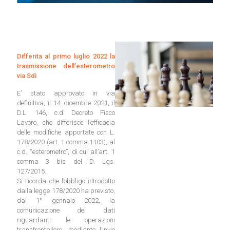
Differita al primo luglio 2022 la
trasmissione dell’esterometro
via Sdi
E’ stato approvato in via
definitiva, il 14 dicembre 2021, il
D.L. 146, c.d. Decreto Fisco
Lavoro, che differisce l’efficacia
delle modifiche apportate con L.
178/2020 (art. 1 comma 1103), al
c.d. “esterometro”, di cui all’art. 1
comma 3 bis del D. Lgs.
127/2015.
Si ricorda che l’obbligo introdotto
dalla legge 178/2020 ha previsto,
dal 1° gennaio 2022, la
comunicazione dei dati
riguardanti le operazioni
transfrontaliere, mediante l’invio