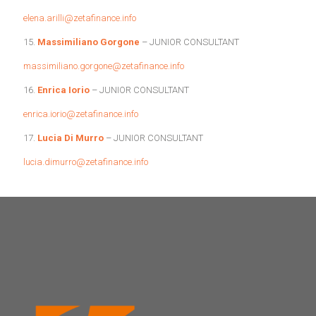
elena.arilli@zetafinance.info
15.
Massimiliano Gorgone
– JUNIOR CONSULTANT
massimiliano.gorgone@zetafinance.info
16.
Enrica Iorio
– JUNIOR CONSULTANT
enrica.iorio@zetafinance.info
17.
Lucia Di Murro
– JUNIOR CONSULTANT
lucia.dimurro@zetafinance.info