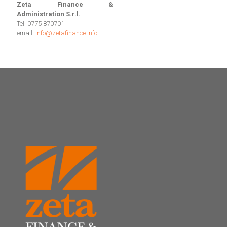
Zeta Finance &
Administration S.r.l.
Tel. 0775 870701
email:
info@zetafinance.info