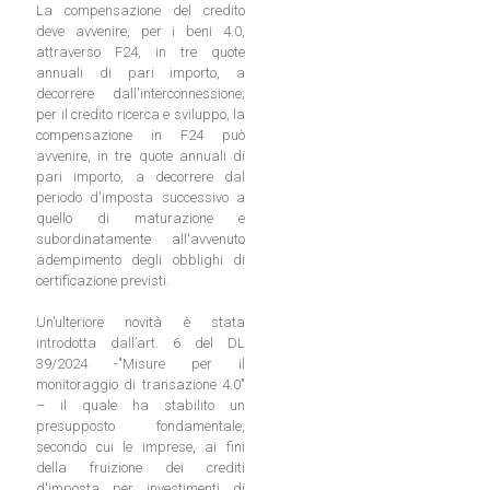
La compensazione del credito
deve avvenire, per i beni 4.0,
attraverso F24, in tre quote
annuali di pari importo, a
decorrere dall'interconnessione;
per il credito ricerca e sviluppo, la
compensazione in F24 può
avvenire, in tre quote annuali di
pari importo, a decorrere dal
periodo d'imposta successivo a
quello di maturazione e
subordinatamente all'avvenuto
adempimento degli obblighi di
certificazione previsti.
Un’ulteriore novità è stata
introdotta dall’art. 6 del DL
39/2024 -"Misure per il
monitoraggio di transazione 4.0"
– il quale ha stabilito un
presupposto fondamentale,
secondo cui le imprese, ai fini
della fruizione dei crediti
d'imposta per investimenti di