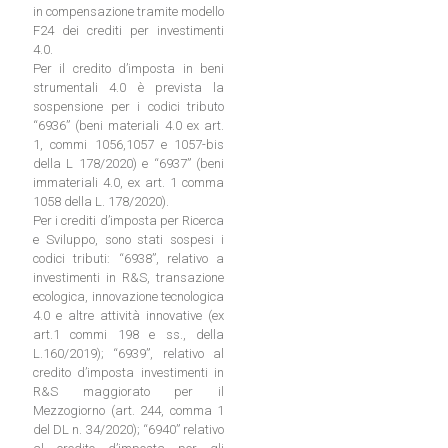
in compensazione tramite modello
F24 dei crediti per investimenti
4.0.
Per il credito d’imposta in beni
strumentali 4.0 è prevista la
sospensione per i codici tributo
“6936” (beni materiali 4.0 ex art.
1, commi 1056,1057 e 1057-bis
della L 178/2020) e “6937” (beni
immateriali 4.0, ex art. 1 comma
1058 della L. 178/2020).
Per i crediti d’imposta per Ricerca
e Sviluppo, sono stati sospesi i
codici tributi: “6938”, relativo a
investimenti in R&S, transazione
ecologica, innovazione tecnologica
4.0 e altre attività innovative (ex
art.1 commi 198 e ss., della
L.160/2019); “6939”, relativo al
credito d’imposta investimenti in
R&S maggiorato per il
Mezzogiorno (art. 244, comma 1
del DL n. 34/2020); “6940” relativo