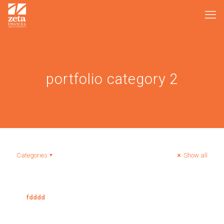
portfolio category 2
Categories
Show all
fdddd