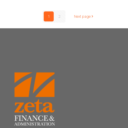
1
2
Next page